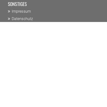
SONSTIGES
Impressum
Datenschutz
Kontakt
zur Startseite
AIKIDO-VEREIN JOKIGEN NEURUPPIN e.V.
Virchowstraße 22
16816 Neuruppin, Deutschland
Spendenkonto bei der Sparkasse Ostprignitz-
Ruppin:
IBAN: DE78 1605 0202 1001 0379 83
BIC: WELADED1OPR